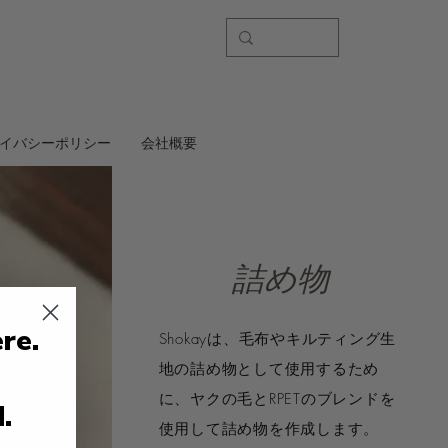
イバシーポリシー
会社概要
詰め物
re.
Shokayは、毛布やキルティング生
地の詰め物として使用するため
に、ヤクの毛とRPETのブレンドを
d.
使用して詰め物を作成します。