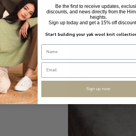
Be the first to receive updates, exclus
類できるため、市場で入
discounts, and news directly from the Hi
な最も幅広い種類のカー
heights.
Sign up today and get a 15% off discoun
ウール繊維とトップスを
Start building your yak wool knit collectio
きます。
能な仕様：
：
チョコレート
ブラウ
ザーカーキ、ホワイト
：18-26ミクロン
Sign up now
8-36mm