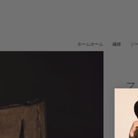
ホームホーム
繊維
ソ
フ
Shok
地域か
な品質