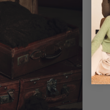
直接分
手可能
ドヤク
提供で
利用可
カラー
ン、ヘ
ミクロン
長さ：2