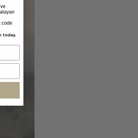
ive
malayan
t code
n today.