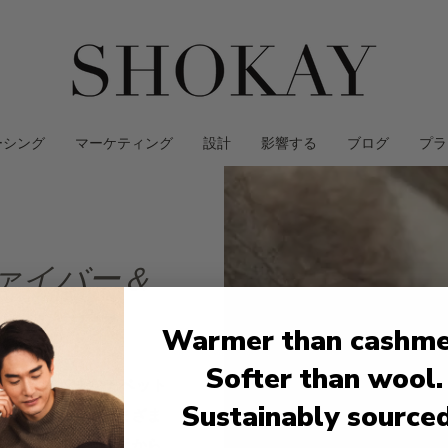
ーシング
マーケティング
設計
影響する
ブログ
プラ
ァイバー＆
トップス
Warmer than cashme
Softer than wool.
ayは、さまざまなチベット
Sustainably source
ら直接調達し、さまざま
の繊維をその供給元から